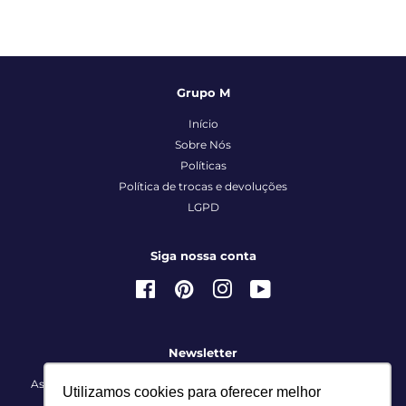
Grupo M
Início
Sobre Nós
Políticas
Política de trocas e devoluções
LGPD
Siga nossa conta
Facebook
Pinterest
Instagram
YouTube
Newsletter
Assine nossa lista VIP e receba promoções, novidades, tudo em
Utilizamos cookies para oferecer melhor
primeira mão!